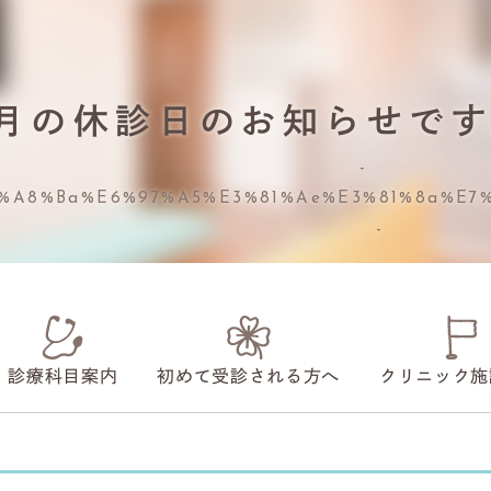
3月の休診日のお知らせです
%a8%ba%e6%97%a5%e3%81%ae%e3%81%8a%e7
診療科目案内
初めて受診される方へ
クリニック施