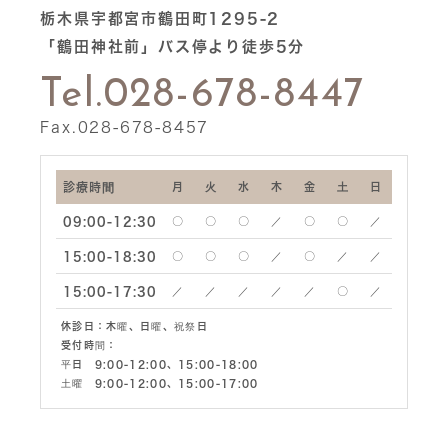
栃木県宇都宮市鶴田町1295-2
「鶴田神社前」バス停より徒歩5分
Tel.028-678-8447
Fax.028-678-8457
診療時間
月
火
水
木
金
土
日
09:00-12:30
〇
〇
〇
／
〇
〇
／
15:00-18:30
〇
〇
〇
／
〇
／
／
15:00-17:30
／
／
／
／
／
〇
／
休診日：
木曜、日曜、祝祭日
受付時間：
平日 9:00-12:00、15:00-18:00
土曜 9:00-12:00、15:00-17:00